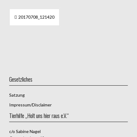
Beitragsnavigation
20170708_121420
Gesetzliches
Satzung
Impressum/Disclaimer
Tierhilfe „Holt uns hier raus e.V.“
c/o Sabine Nagel