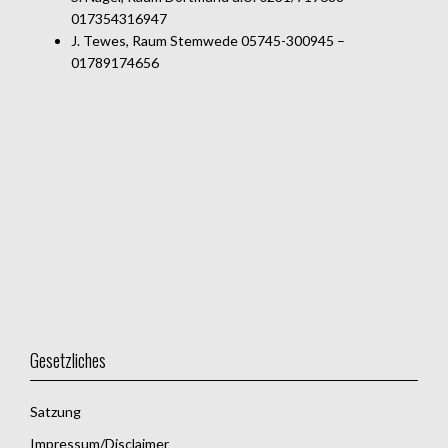
017354316947
J. Tewes, Raum Stemwede 05745-300945 –
01789174656
Gesetzliches
Satzung
Impressum/Disclaimer