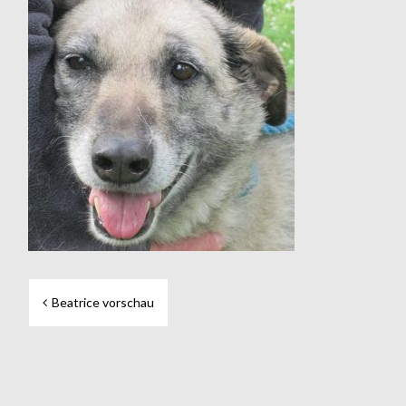
Beitragsnavigation
Beatrice vorschau