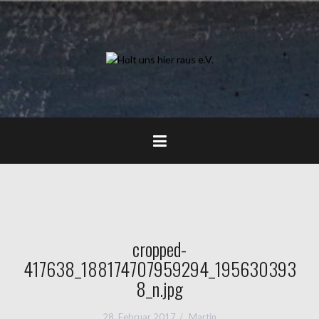
Zum
Inhalt
springen
cropped-
417638_188174707959294_195630393
8_n.jpg
28. Februar 2017
Martin