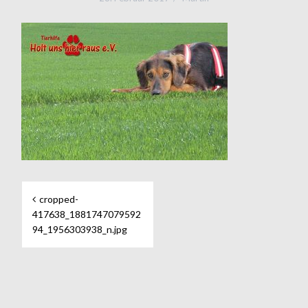
Beitragsnavigation
cropped-
417638_1881747079592
94_1956303938_n.jpg