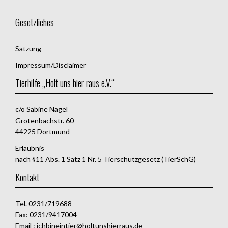
Gesetzliches
Satzung
Impressum/Disclaimer
Tierhilfe „Holt uns hier raus e.V.“
c/o Sabine Nagel
Grotenbachstr. 60
44225 Dortmund
Erlaubnis
nach §11 Abs. 1 Satz 1 Nr. 5 Tierschutzgesetz (TierSchG)
Kontakt
Tel. 0231/719688
Fax: 0231/9417004
Email : ichbineintier@holtunshierraus.de