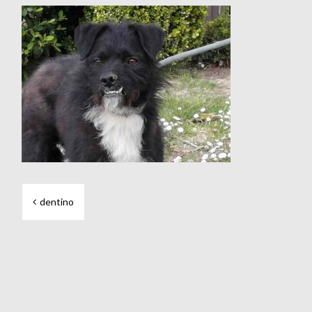
Beitragsnavigation
dentino