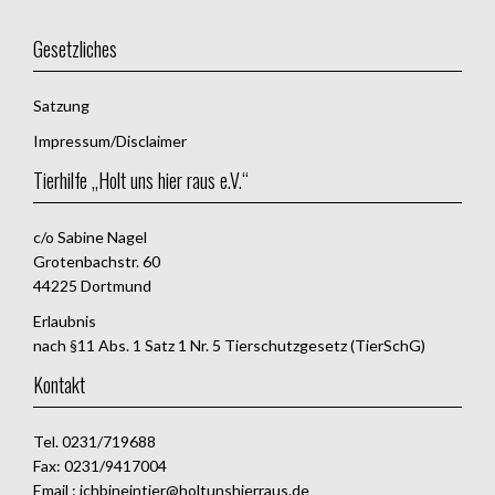
Gesetzliches
Satzung
Impressum/Disclaimer
Tierhilfe „Holt uns hier raus e.V.“
c/o Sabine Nagel
Grotenbachstr. 60
44225 Dortmund
Erlaubnis
nach §11 Abs. 1 Satz 1 Nr. 5 Tierschutzgesetz (TierSchG)
Kontakt
Tel. 0231/719688
Fax: 0231/9417004
Email : ichbineintier@holtunshierraus.de