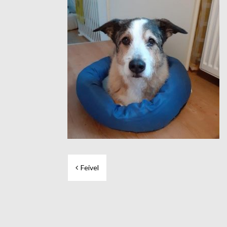
Beitragsnavigation
Feivel