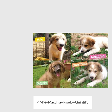
Beitragsnavigation
Miki+Macchia+Pisolo+Quintilio