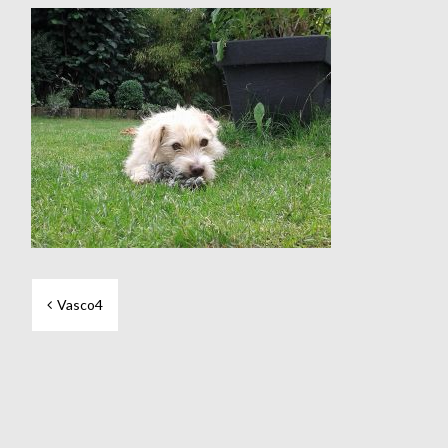
Beitragsnavigation
Vasco4